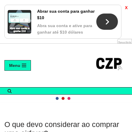
X
Abrar sua conta para ganhar
$10
Abra sua conta e ative para
ganhar até $10 dólares
Seuclick
Avançar
Menu
para
o
conteúdo
O que devo considerar ao comprar