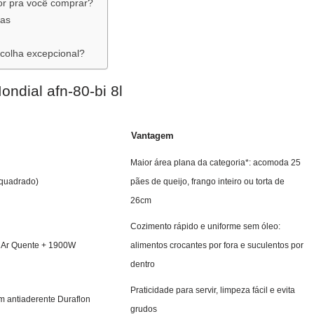
hor pra você comprar?
ras
scolha excepcional?
Mondial afn-80-bi 8l
Vantagem
Maior área plana da categoria*: acomoda 25
o quadrado)
pães de queijo, frango inteiro ou torta de
26cm
Cozimento rápido e uniforme sem óleo:
e Ar Quente + 1900W
alimentos crocantes por fora e suculentos por
dentro
Praticidade para servir, limpeza fácil e evita
 antiaderente Duraflon
grudos