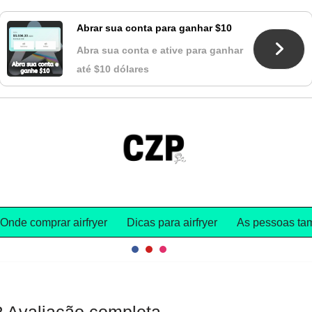
Abrar sua conta para ganhar $10
Abra sua conta e ative para ganhar
até $10 dólares
Onde comprar airfryer
Dicas para airfryer
As pessoas tam