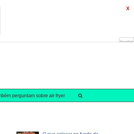
X
Seuclick
bém perguntam sobre air fryer