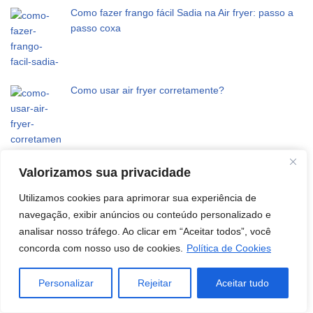
Como fazer frango fácil Sadia na Air fryer: passo a
passo coxa
Como usar air fryer corretamente?
×
Esse é todo o processo para descongelar lasanha
Tenho um cupom de desconto para você
Valorizamos sua privacidade
Pegar cupom!
na air fryer
Utilizamos cookies para aprimorar sua experiência de
navegação, exibir anúncios ou conteúdo personalizado e
analisar nosso tráfego. Ao clicar em “Aceitar todos”, você
Air fryer Philips Walita digital é boa: lista de prós e
concorda com nosso uso de cookies.
Política de Cookies
contras
Personalizar
Rejeitar
Aceitar tudo