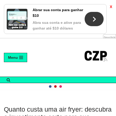
X
Abrar sua conta para ganhar
$10
Abra sua conta e ative para
ganhar até $10 dólares
Seuclick
Avançar
Menu
para
o
conteúdo
Quanto custa uma air fryer: descubra