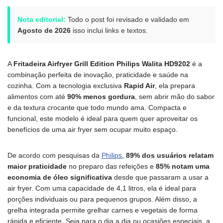
Nota editorial:
Todo o post foi revisado e validado em
Agosto de 2026
isso inclui links e textos.
A
Fritadeira Airfryer Grill Edition Philips Walita HD9202
é a
combinação perfeita de inovação, praticidade e saúde na
cozinha. Com a tecnologia exclusiva
Rapid Air
, ela prepara
alimentos com até
90% menos gordura
, sem abrir mão do sabor
e da textura crocante que todo mundo ama. Compacta e
funcional, este modelo é ideal para quem quer aproveitar os
benefícios de uma air fryer sem ocupar muito espaço.
De acordo com pesquisas da
Philips
,
89% dos usuários relatam
maior praticidade
no preparo das refeições e
85% notam uma
economia de óleo significativa
desde que passaram a usar a
air fryer. Com uma capacidade de 4,1 litros, ela é ideal para
porções individuais ou para pequenos grupos. Além disso, a
grelha integrada permite grelhar carnes e vegetais de forma
rápida e eficiente. Seja para o dia a dia ou ocasiões especiais, a