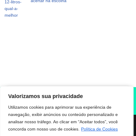
acertar na escolha
×
Pegue o seu cupom de desconto antes que ele
As pessoas também perguntam sobre air fryer
Aviso Legal
Valorizamos sua privacidade
expire!
Contato
Política de cookies
Política de privacidade
Não vou deixar expirar, pegar cupom!
Utilizamos cookies para aprimorar sua experiência de
Sobre o autor
Termos de uso
Transparência
navegação, exibir anúncios ou conteúdo personalizado e
Disclaimer:
Este blog não se responsabiliza por quaisquer
analisar nosso tráfego. Ao clicar em “Aceitar todos”, você
reações adversas, alergias ou outros problemas decorrentes do
concorda com nosso uso de cookies.
Política de Cookies
uso das receitas ou informações fornecidas. Consulte um