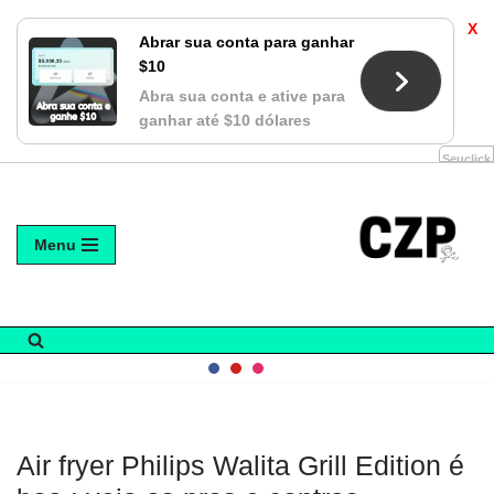
X
Abrar sua conta para ganhar
$10
Abra sua conta e ative para
ganhar até $10 dólares
Seuclick
Avançar
Menu
para
o
conteúdo
Air fryer Philips Walita Grill Edition é