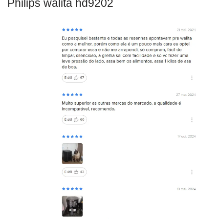
Philips walita hd9202