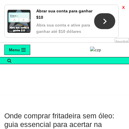
X
Abrar sua conta para ganhar
$10
Abra sua conta e ative para
ganhar até $10 dólares
Seuclick
Menu
Avançar
para
o
conteúdo
Onde comprar fritadeira sem óleo:
guia essencial para acertar na